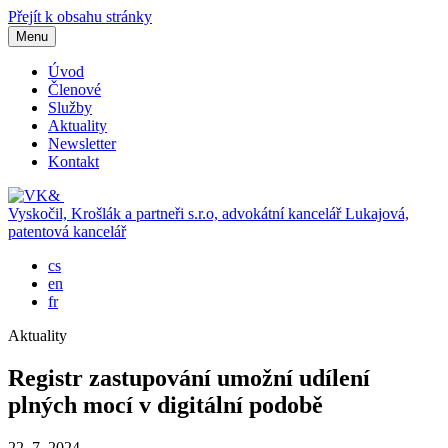
Přejít k obsahu stránky
Menu
Úvod
Členové
Služby
Aktuality
Newsletter
Kontakt
Vyskočil, Krošlák a partneři s.r.o, advokátní kancelář
Lukajová,
patentová kancelář
cs
en
fr
Aktuality
Registr zastupování umožní udílení
plných mocí v digitální podobě
22. 7. 2024