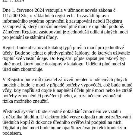
Dne 1. července 2024 vstoupila v účinnost novela zákona č.
111/2009 Sb., o základních registrech. Ta zavádí úpravu
informačního systému oprávnění k zastupování neboli Registru
zastupování, který umožní udělení plné moci v digitální podobě.
Záměrem Registru zastupování je zjednodušit udílení plných mocí
pro jednání se státními úřady.
Registr bude obsahovat katalog typů plných mocí pro jednotlivé
účely. Bude se jednat o předvyplněné šablony, do kterých uživatelé
doplní své vlastní údaje. Do Registru půjde zapsat jen takový typ
plné moci, který bude dostupný v katalogu. Udělení plné moci si
úřad sám zkontroluje.
V Registru bude mít uživatel zároveň přehled o udělených plných
mocích a bude je moci v případě potřeby vypovědět, což bude nutné
vždy, kdy například dojde k naplnění účelu plné moci nebo ke ztrátě
potřeby zmocnění či pověření jiného, a to za účelem vyloučení
rizika možného zneužití.
Předností systému bude snadné dokládání zmocnění ve vztahu
k několika úřadům. U elektronické verze odpadá nutnost zařizování
úředních kopií či dokonce úředního ověřování podpisů na nich.
Digitální plné moci bude nutné opatřit uznávaným elektronickým
podpisem.