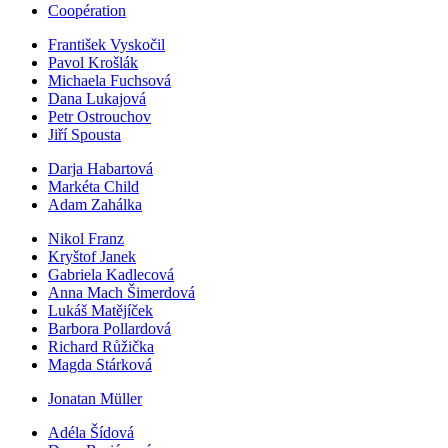
Coopération
František Vyskočil
Pavol Krošlák
Michaela Fuchsová
Dana Lukajová
Petr Ostrouchov
Jiří Spousta
Darja Habartová
Markéta Child
Adam Zahálka
Nikol Franz
Kryštof Janek
Gabriela Kadlecová
Anna Mach Šimerdová
Lukáš Matějíček
Barbora Pollardová
Richard Růžička
Magda Stárková
Jonatan Müller
Adéla Šídová