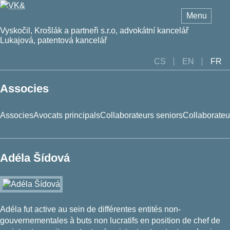
Passer
Menu
au
contenu
Vyskočil, Krošlák a partneři s.r.o, advokátní kancelář
Lukajová, patentová kancelář
CS
EN
FR
Associes
Associes
Avocats principals
Collaborateurs seniors
Collaborateu
Adéla Šídová
František Vyskočil
Darja Habartová
Nikol Franz
Jonatan Müller
Adéla Šídová
Jiří Fiala
Pavol Krošlák
Markéta Child
Kryštof Janek
Dana Buriánová
Michaela Fuchsová
Adam Zahálka
Gabriela Kadlecová
Kristýna Čedíková
Dana Lukajová
Anna Mach Šimerdová
Magdalena Müllerová
Adéla fut active au sein de différentes entités non-
Petr Ostrouchov
Lukáš Matějíček
Pavla Ulrichová Prokopová
gouvernementales à buts non lucratifs en position de chef de
Jiří Spousta
Barbora Pollardová