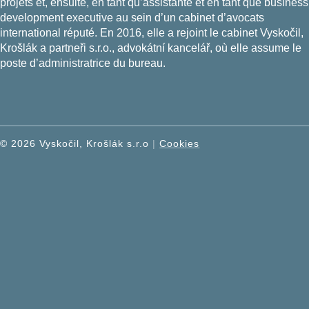
projets et, ensuite, en tant qu’assistante et en tant que business
Richard Růžička
development executive au sein d’un cabinet d’avocats
Magda Stárková
international réputé. En 2016, elle a rejoint le cabinet Vyskočil,
Krošlák a partneři s.r.o., advokátní kancelář, où elle assume le
poste d’administratrice du bureau.
©
2026
Vyskočil, Krošlák s.r.o
|
Cookies