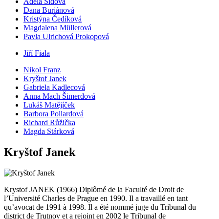
Adéla Šídová
Dana Buriánová
Kristýna Čedíková
Magdalena Müllerová
Pavla Ulrichová Prokopová
Jiří Fiala
Nikol Franz
Kryštof Janek
Gabriela Kadlecová
Anna Mach Šimerdová
Lukáš Matějíček
Barbora Pollardová
Richard Růžička
Magda Stárková
Kryštof Janek
Krystof JANEK (1966) Diplômé de la Faculté de Droit de
l’Université Charles de Prague en 1990. Il a travaillé en tant
qu’avocat de 1991 à 1998. Il a été nommé juge du Tribunal du
district de Trutnov et a rejoint en 2002 le Tribunal de