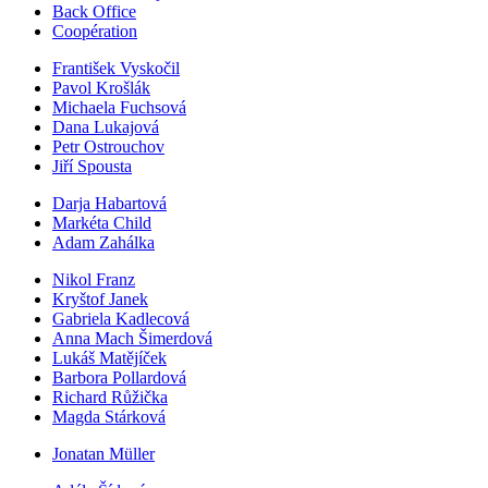
Back Office
Coopération
František Vyskočil
Pavol Krošlák
Michaela Fuchsová
Dana Lukajová
Petr Ostrouchov
Jiří Spousta
Darja Habartová
Markéta Child
Adam Zahálka
Nikol Franz
Kryštof Janek
Gabriela Kadlecová
Anna Mach Šimerdová
Lukáš Matějíček
Barbora Pollardová
Richard Růžička
Magda Stárková
Jonatan Müller