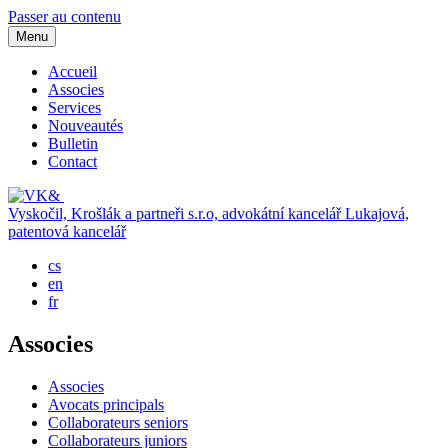
Passer au contenu
Menu
Accueil
Associes
Services
Nouveautés
Bulletin
Contact
Vyskočil, Krošlák a partneři s.r.o, advokátní kancelář
Lukajová,
patentová kancelář
cs
en
fr
Associes
Associes
Avocats principals
Collaborateurs seniors
Collaborateurs juniors