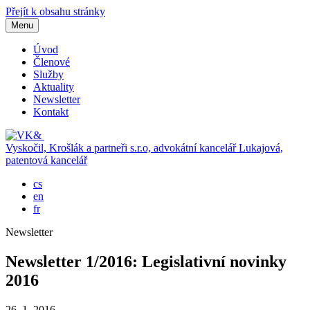
Přejít k obsahu stránky
Menu
Úvod
Členové
Služby
Aktuality
Newsletter
Kontakt
Vyskočil, Krošlák a partneři s.r.o, advokátní kancelář
Lukajová,
patentová kancelář
cs
en
fr
Newsletter
Newsletter 1/2016: Legislativní novinky
2016
26. 1. 2016