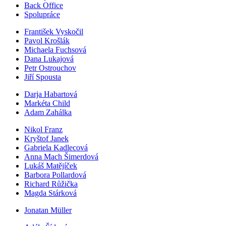
Back Office
Spolupráce
František Vyskočil
Pavol Krošlák
Michaela Fuchsová
Dana Lukajová
Petr Ostrouchov
Jiří Spousta
Darja Habartová
Markéta Child
Adam Zahálka
Nikol Franz
Kryštof Janek
Gabriela Kadlecová
Anna Mach Šimerdová
Lukáš Matějíček
Barbora Pollardová
Richard Růžička
Magda Stárková
Jonatan Müller