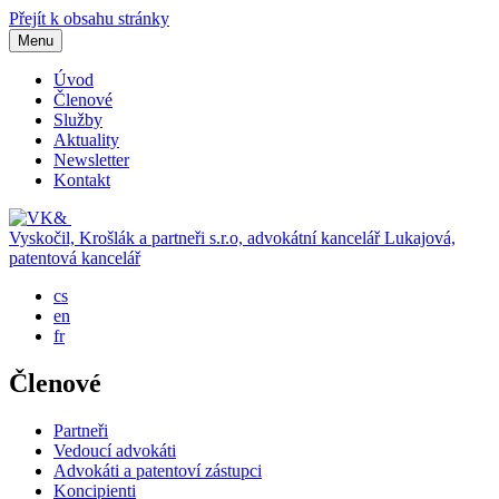
Přejít k obsahu stránky
Menu
Úvod
Členové
Služby
Aktuality
Newsletter
Kontakt
Vyskočil, Krošlák a partneři s.r.o, advokátní kancelář
Lukajová,
patentová kancelář
cs
en
fr
Členové
Partneři
Vedoucí advokáti
Advokáti a patentoví zástupci
Koncipienti