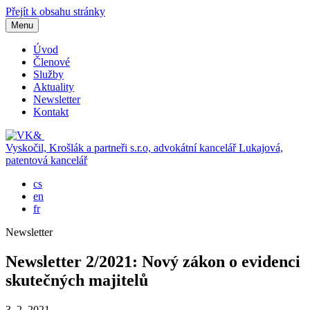
Přejít k obsahu stránky
Menu
Úvod
Členové
Služby
Aktuality
Newsletter
Kontakt
Vyskočil, Krošlák a partneři s.r.o, advokátní kancelář
Lukajová,
patentová kancelář
cs
en
fr
Newsletter
Newsletter 2/2021: Nový zákon o evidenci
skutečných majitelů
3. 2. 2021