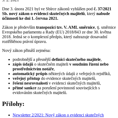
Dne 3. února 2021 byl ve Sbírce zákonů vyhlášen pod
č. 37/2021
Sb. nový zákon o evidenci skutečných majitelů
, který
nabude
účinnosti ke dni 1. června 2021.
Zákon je především
transpozicí
tzv.
V. AML směrnice
, tj. směrnice
Evropského parlamentu a Rady (EU) 2018/843 ze dne 30. května
2018. Jedná se o komplexní předpis, který nahrazuje dosavadní
roztříštěnou právní úpravu.
Nový zákon přináší zejména:
podrobnější a přesnější
definici skutečného majitele
,
zápis údajů
o skutečném majiteli
v soudním řízení nebo
prostřednictvím notáře
,
automatický průpis
některých údajů z veřejných rejstříků,
veřejný přístup
do evidence skutečných majitelů,
řešení nesrovnalostí
v evidenci skutečných majitelů,
přímé sankce
za porušení povinností souvisejících s
evidováním skutečných majitelů.
Přílohy:
Newsletter 2/2021: Nový zákon o evidenci skutečných