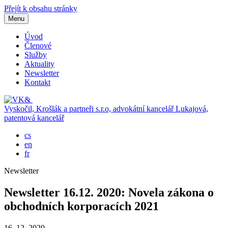
Přejít k obsahu stránky
Menu
Úvod
Členové
Služby
Aktuality
Newsletter
Kontakt
Vyskočil, Krošlák a partneři s.r.o, advokátní kancelář
Lukajová,
patentová kancelář
cs
en
fr
Newsletter
Newsletter 16.12. 2020: Novela zákona o
obchodních korporacích 2021
16. 12. 2020