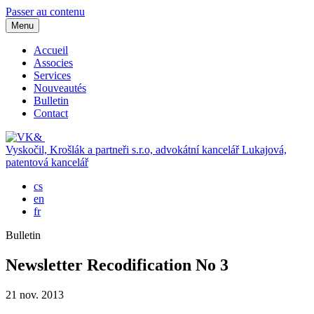
Passer au contenu
Menu
Accueil
Associes
Services
Nouveautés
Bulletin
Contact
Vyskočil, Krošlák a partneři s.r.o, advokátní kancelář
Lukajová,
patentová kancelář
cs
en
fr
Bulletin
Newsletter Recodification No 3
21 nov. 2013